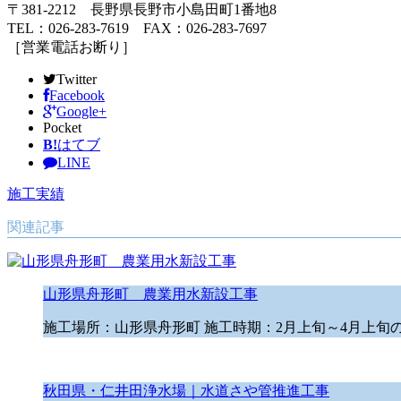
〒381-2212 長野県長野市小島田町1番地8
TEL：026-283-7619 FAX：026-283-7697
［営業電話お断り］
Twitter
Facebook
Google+
Pocket
B!
はてブ
LINE
施工実績
関連記事
山形県舟形町 農業用水新設工事
施工場所：山形県舟形町 施工時期：2月上旬～4月上旬の施
秋田県・仁井田浄水場｜水道さや管推進工事