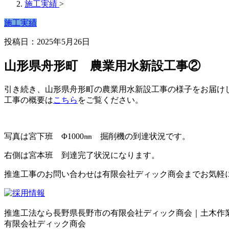
施工実績
>
施工実績
投稿日：2025年5月26日
山形県舟形町 農業用水新設工事②
引き続き、山形県舟形町の農業用水新設工事の様子をお届け
工事の概要は
こちら
をご覧ください。
写真は宮下班 Φ1000㎜ 掘削機の到達状況です。
右側は宮本班 到達完了状況になります。
推進工事のお問い合わせは有限会社ディック商会までお気軽
推進工法なら長野県長野市の有限会社ディック商会｜土木作
有限会社ディック商会