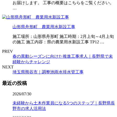
お届けします。 工事の概要はこちらをご覧ください。
…
山形県舟形町 農業用水新設工事
施工場所：山形県舟形町 施工時期：2月上旬～4月上旬
の施工 施工内容：県の農業用水新設工事 TP12 …
PREV
春の異動シーズンに向けた推進工事求人｜長野県で未
経験からチャレンジ
NEXT
埼玉県熊谷市｜調整池雨水排水管工事
最近の投稿
2026/07/30
未経験から土木作業員になる5つのステップ｜長野県長
野市の求人活用法