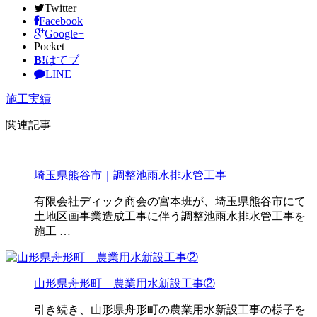
Twitter
Facebook
Google+
Pocket
B!
はてブ
LINE
施工実績
関連記事
埼玉県熊谷市｜調整池雨水排水管工事
有限会社ディック商会の宮本班が、埼玉県熊谷市にて
土地区画事業造成工事に伴う調整池雨水排水管工事を
施工 …
山形県舟形町 農業用水新設工事②
引き続き、山形県舟形町の農業用水新設工事の様子を