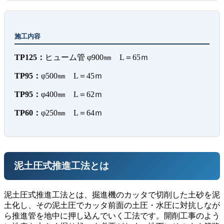
施工内容
TP125：
ヒューム管 φ900㎜ L＝65ｍ
TP95：
φ500㎜ L＝45ｍ
TP95：
φ400㎜ L＝62ｍ
TP60：
φ250㎜ L＝64ｍ
泥土圧式推進工法とは
泥土圧式推進工法とは、掘進機のカッタで切削した土砂を泥
土化し、その泥土圧でカッタ前面の土圧・水圧に対抗しなが
ら推進管を地中に押し込んでいく工法です。開削工事のよう